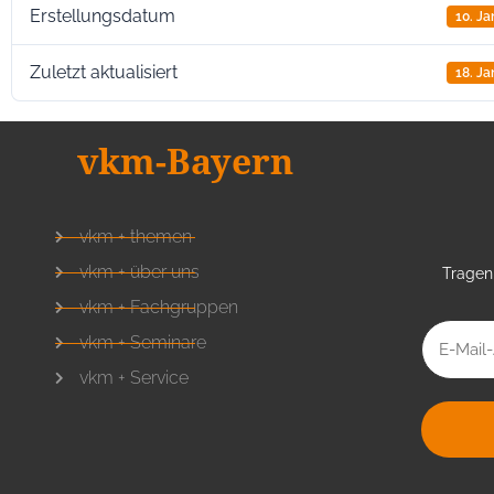
Erstellungsdatum
10. J
Zuletzt aktualisiert
18. J
vkm-Bayern
vkm + themen
vkm + über uns
Tragen 
vkm + Fachgruppen
vkm + Seminare
vkm + Service