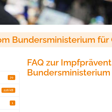
om Bundersministerium für
FAQ zur Impfpräven
Bundersministerium 
70
226 kB
1