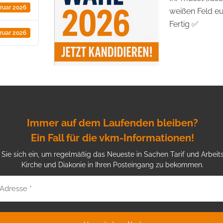
bruar 2026
weißen Feld e
Fertig ✅
bruar 2026
Immer auf dem Laufenden bleiben?
Ein Fall für die vkm-Informationen!
Sie sich ein, um regelmäßig das Neueste in Sachen Tarif und Arbeits
Kirche und Diakonie in Ihren Posteingang zu bekommen.