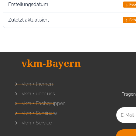
Erstellungsdatum
3. Fe
Zuletzt aktualisiert
4. Fe
vkm-Bayern
vkm + themen
vkm + über uns
Tragen 
vkm + Fachgruppen
vkm + Seminare
vkm + Service