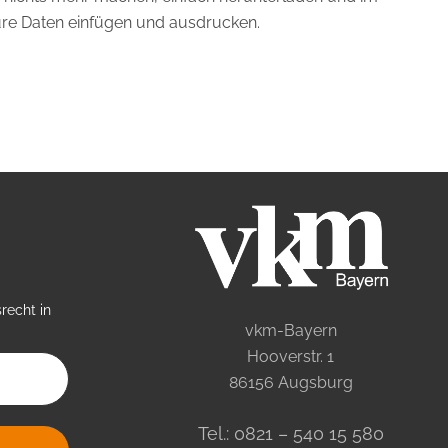
ure Daten einfügen und ausdrucken.
recht in
vkm-Bayern
Hooverstr. 1
86156 Augsburg
Tel.: 0821 – 540 15 580