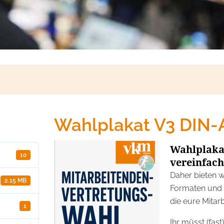
Wahlplakat V3 DIN-
Wahlplaka
10
vereinfach
Daher bieten w
2.15 MB
Formaten und 
die eure Mitar
1
Ihr müsst (fas