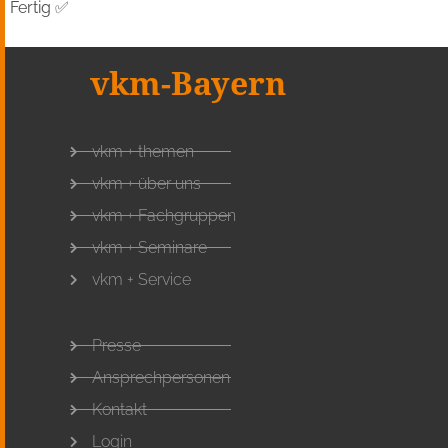
Fertig ✅
vkm-Bayern
vkm + themen
vkm + über uns
vkm + Fachgruppen
vkm + Seminare
vkm + Service
Presse
Ansprechpersonen
Kontakt
Login