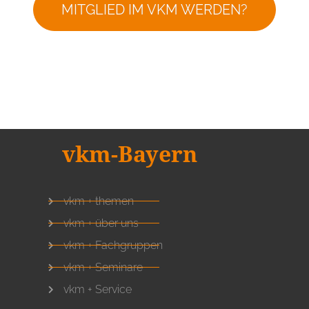
MITGLIED IM VKM WERDEN?
vkm-Bayern
vkm + themen
vkm + über uns
vkm + Fachgruppen
vkm + Seminare
vkm + Service