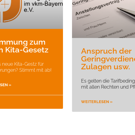
immung zum
n Kita-Gesetz
Anspruch der
Geringverdien
 neue Kita-Gestz für
Zulagen usw.
rungen? Stimmt mit ab!
Es gelten die Tarifbedi
SEN »
mit allen Rechten und Pfl
WEITERLESEN »