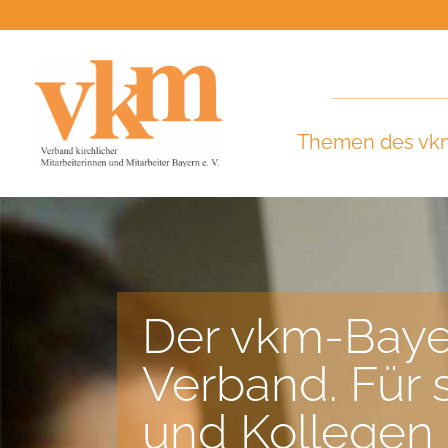
Themen des vk
Der vkm-Bayer
Verband. Für 
und Kollegen