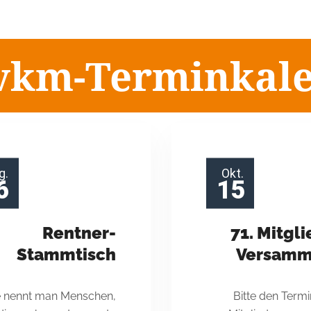
 vkm-Bayern
vkm-Terminkal
Erfahrungen im Dienst- und Arbeitsrecht
chen und diakonischen Bereich.
JETZT MITGLIED WERDEN.
g.
Okt.
6
15
Rentner-
71. Mitgl
Stammtisch
Versamm
 nennt man Menschen,
Bitte den Termi