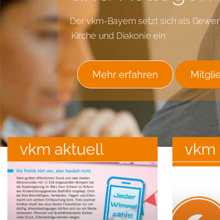
Der vkm-Bayern setzt sich als Gewerks
Kirche und Diakonie ein.
Mehr erfahren
Mitgli
vkm aktuell
vkm 