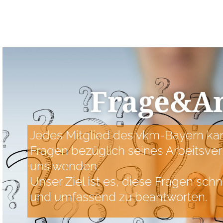
Frage&A
Jedes Mitglied des vkm-Bayern kan
Fragen bezüglich seines Arbeitsver
uns wenden.
Unser Ziel ist es, diese Fragen sch
und umfassend zu beantworten.