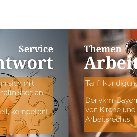
Service
Themen
ntwort
Arbei
n sich mit
Tarif, Kündigu
hältnisses an
Der vkm-Bayern 
von Kirche und 
nell, kompetent
Arbeitsrechts.