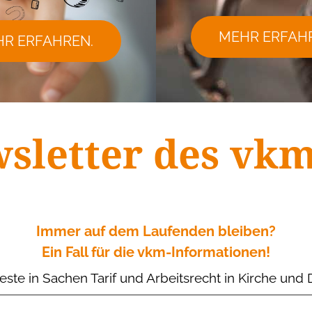
MEHR ERFAH
R ERFAHREN.
sletter des vk
Immer auf dem Laufenden bleiben?
Ein Fall für die vkm-Informationen!
este in Sachen Tarif und Arbeitsrecht in Kirche und