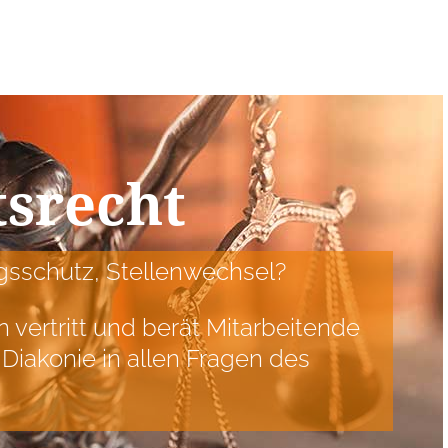
tsrecht
ngsschutz, Stellenwechsel?
vertritt und berät Mitarbeitende
Diakonie in allen Fragen des