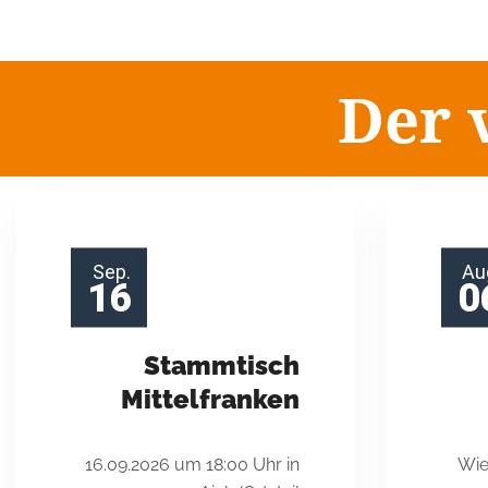
Der
Der 
hat jahrzehntelange 
kirchli
Sep.
Au
16
0
Stammtisch
Mittelfranken
16.09.2026 um 18:00 Uhr in
Wie