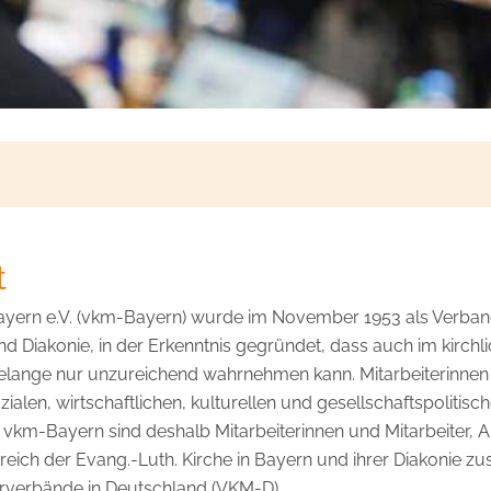
t
Bayern e.V. (vkm-Bayern) wurde im November 1953 als Verband
 und Diakonie, in der Erkenntnis gegründet, dass auch im kirch
n Belange nur unzureichend wahrnehmen kann. Mitarbeiterinnen
en, wirtschaftlichen, kulturellen und gesellschaftspolitische
Im vkm-Bayern sind deshalb Mitarbeiterinnen und Mitarbeiter,
reich der Evang.-Luth. Kirche in Bayern und ihrer Diakonie
iterverbände in Deutschland (VKM-D).