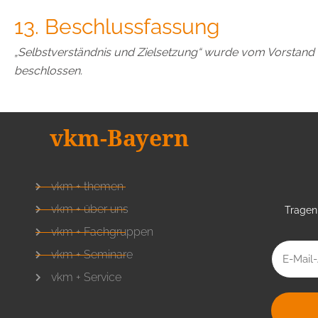
13. Beschlussfassung
„Selbstverständnis und Zielsetzung“ wurde vom Vorstand 
beschlossen.
vkm-Bayern
vkm + themen
vkm + über uns
Tragen 
vkm + Fachgruppen
vkm + Seminare
vkm + Service