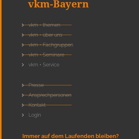
vkm-Bayern
vkm + themen
vkm + über uns
vkm + Fachgruppen
vkm + Seminare
vkm + Service
Presse
Ansprechpersonen
Kontakt
Login
Immer auf dem Laufenden bleiben?