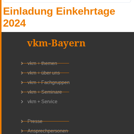
Einladung Einkehrtage
2024
vkm-Bayern
vkm + themen
vkm + über uns
vkm + Fachgruppen
vkm + Seminare
vkm + Service
Presse
Ansprechpersonen