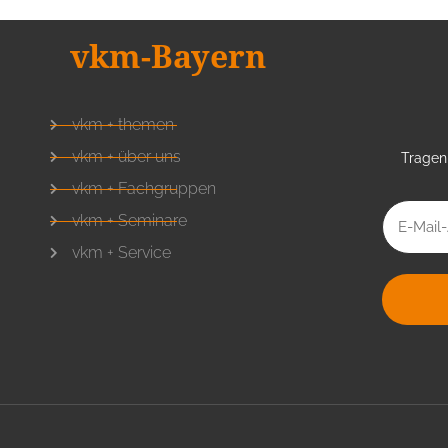
vkm-Bayern
vkm + themen
vkm + über uns
Tragen 
vkm + Fachgruppen
vkm + Seminare
vkm + Service