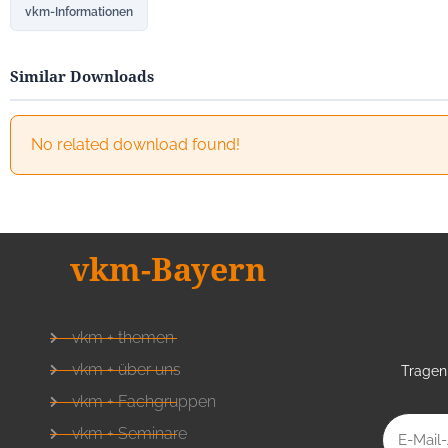
vkm-Informationen
Similar Downloads
No related download found!
vkm-Bayern
vkm + themen
vkm + über uns
Tragen 
vkm + Fachgruppen
vkm + Seminare