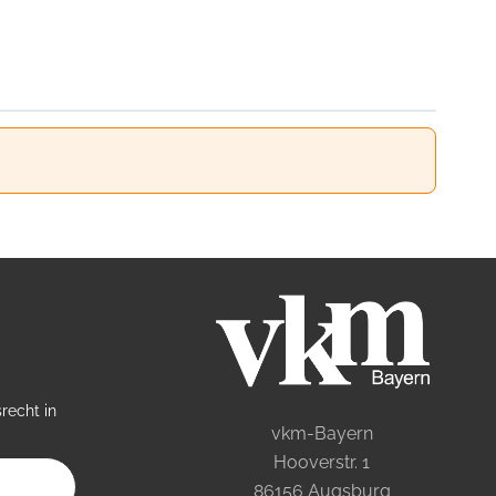
recht in
vkm-Bayern
Hooverstr. 1
86156 Augsburg