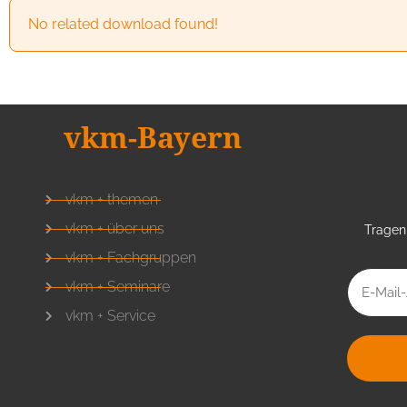
No related download found!
vkm-Bayern
vkm + themen
vkm + über uns
Tragen 
vkm + Fachgruppen
vkm + Seminare
vkm + Service