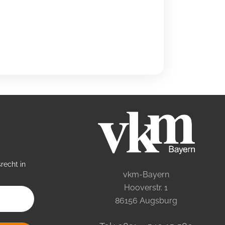
recht in
vkm-Bayern
Hooverstr. 1
86156 Augsburg