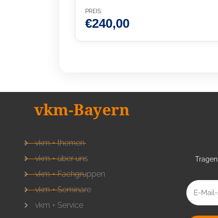
PREIS:
€
240,00
vkm-Bayern
vkm + themen
vkm + über uns
Tragen 
vkm + Fachgruppen
vkm + Seminare
vkm + Service