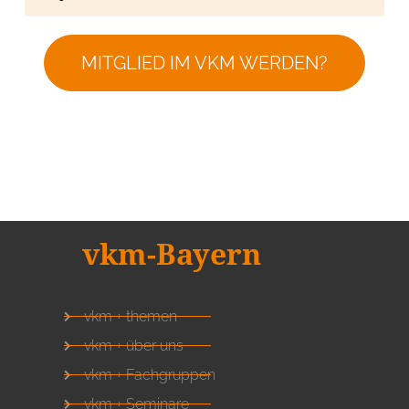
MITGLIED IM VKM WERDEN?
vkm-Bayern
vkm + themen
vkm + über uns
vkm + Fachgruppen
vkm + Seminare