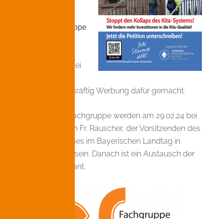
#rettetdiekitas
teilzunehmen.
Unsere
Fachgruppe
hat den
e+s
Verband Kita-
Fachkräfte e.V. bei
dieser Petition
unterstützt und kräftig Werbung dafür gemacht.
Mitglieder der Fachgruppe werden am 29.02.24 bei
der Übergabe an Fr. Rauscher, der Vorsitzenden des
Sozialausschusses im Bayerischen Landtag in
München dabei sein. Danach ist ein Austausch der
Beteiligten geplant.