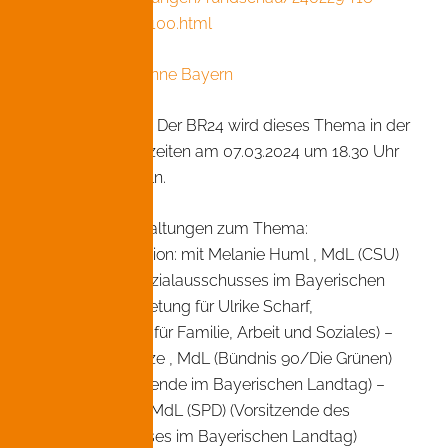
rettet-die-kitas-100.html
Bericht bei Antenne Bayern
Für Interessierte: Der BR24 wird dieses Thema in der
Sendung Wegezeiten am 07.03.2024 um 18.30 Uhr
erneut behandeln.
Weitere Veranstaltungen zum Thema:
Podiumsdiskussion: mit Melanie Huml , MdL (CSU)
(Mitglied des Sozialausschusses im Bayerischen
Landtag in Vertretung für Ulrike Scharf,
Staatsministerin für Familie, Arbeit und Soziales) –
Katharina Schulze , MdL (Bündnis 90/Die Grünen)
(Fraktionsvorsitzende im Bayerischen Landtag) –
Doris Rauscher, MdL (SPD) (Vorsitzende des
Sozialausschusses im Bayerischen Landtag)