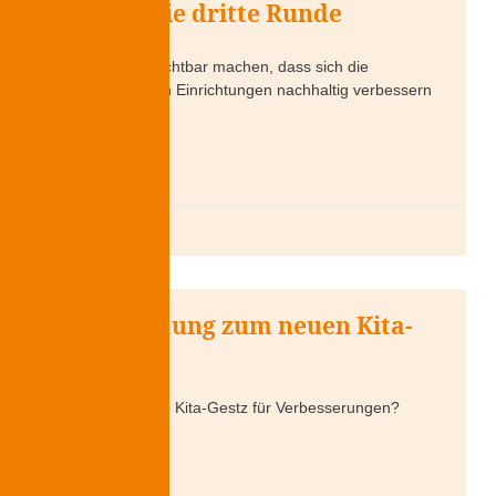
geht in die dritte Runde
Gemeinsam sichtbar machen, dass sich die
Situation in den Einrichtungen nachhaltig verbessern
muss.
WEITERLESEN »
2. Juli 2026
Abstimmung zum neuen Kita-
Gesetz
Sorgt das neue Kita-Gestz für Verbesserungen?
Stimmt mit ab!
WEITERLESEN »