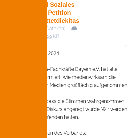
und Soziales
zur Petition
#rettetdiekitas
1 Datei(en)
208.99 KB
Update 13. März 2024
Der Verband Kita-Fachkräfte Bayern e.V. hat alle
Unterstützer informiert, wie medienwirksam die
Übergabe in den Medien großflächig aufgenommen
wurde.
Wir freuen uns, dass die Stimmen wahrgenommen
wurden und ein Diskurs angeregt wurde. Wir werden
Sie auf dem Laufenden halten.
Hier das Schreiben des Verbands: