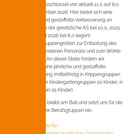
Anstellungsschlüssel von aktuell 11,0 auf 8,0
ab Sep-tember 2026. Hier bietet sich eine
jährliche und gestaffelte Verbesserung an
(2024 sollte der gesetzliche AS bei 10,0, 2025
bei 9,0 und 2026 bei 8,0 liegen).
Kleinere Gruppengrößen zur Entlastung des
noch vorhandenen Personals und zum Wohle
der Kinder. An dieser Stelle fordern wir
ebenfalls eine jährliche und gestaffelte
Verbesserung (mittelfristig in Krippengruppen
10 Kinder, in Kindergartengruppen 20 Kinder, in
Hortgruppen 25 Kinder).
Der vkm-Bayern bleibt am Ball und setzt uns für die
Interessen unserer Berufsgruppen ein.
https://www.br.de/br-
fernsehen/sendungen/rundschau/240229-r16-