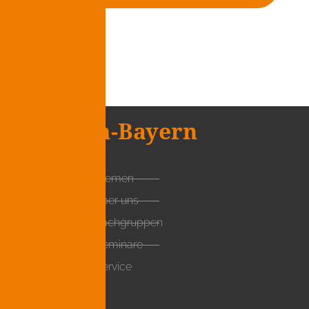
vkm-Bayern
vkm + themen
vkm + über uns
vkm + Fachgruppen
vkm + Seminare
vkm + Service