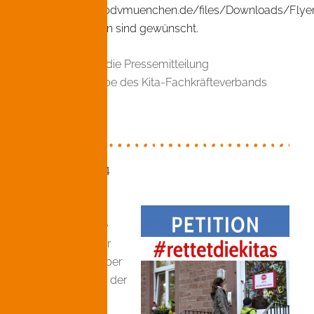
https://www.kabdvmuenchen.de/files/Downloads/Flye
Voranmeldungen sind gewünscht.
Hier
können Sie die Pressemitteilung
Petitionsübergabe des Kita-Fachkräfteverbands
Bayern lesen.
22. Februar 2024
Im Januar 2024
erreichte uns die
Einladung an der
Übergabe der über
14.800 Stimmen der
Petition