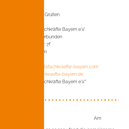
Mit freundlichen Grüßen
Verband Kita-Fachkräfte Bayern e.V.
#fachlichstarkverbunden
Wittelsbacherstr. 7f
83022 Rosenheim
0171 3558172
info@verband-kitafachkraefte-bayern.com
verband-kitafachkraefte-bayern.de
Verband Kita-Fachkräfte Bayern e.V.“
1. März 2024
Am