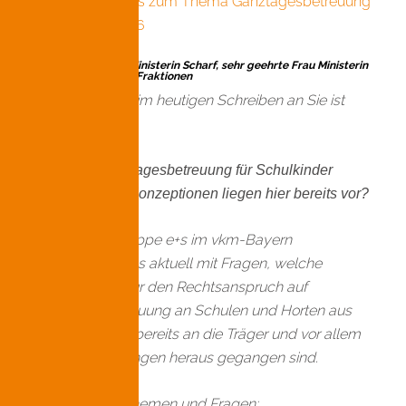
Anfragen von e+s zum Thema Ganztagesbetreuung
Schulkinder 2026
Sehr geehrte Frau Ministerin Scharf, sehr geehrte Frau Ministerin
Stolz , sehr geehrte Fraktionen
Unser Anliegen im heutigen Schreiben an Sie ist
folgendes:
Recht auf Ganztagesbetreuung für Schulkinder
2026? Welche Konzeptionen liegen hier bereits vor?
Wir als Fachgruppe e+s im vkm-Bayern
beschäftigen uns aktuell mit Fragen, welche
Informationen für den Rechtsanspruch auf
Ganztagesbetreuung an Schulen und Horten aus
den Ministerien bereits an die Träger und vor allem
an die Einrichtungen heraus gegangen sind.
Anbei unsere Themen und Fragen: