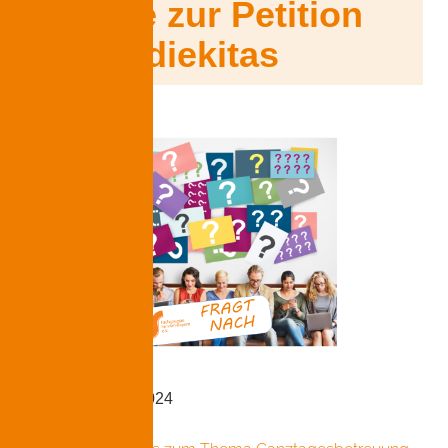
Update zur Petition
#rettetdiekitas
Update 2. Juli 2024