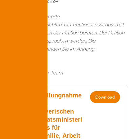
Update 18. Juni 2024
Liebe Unterstützende,
schlechte Nachrichten: Der Petitionsausschuss hat
über das Anliegen der Petition beraten. Der Petition
konnte nicht entsprochen werden. Die
Stellungnahme finden Sie im Anhang.
Beste Grüße
das openPetition-Team
Stellungnahme
Download
des
Bayerischen
Staatsministeri
ums für
Familie, Arbeit