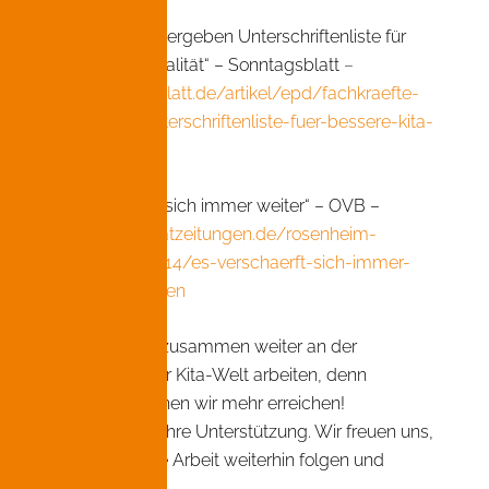
– „Fachkräfte übergeben Unterschriftenliste für
bessere Kita-Qualität“ – Sonntagsblatt
–
www.sonntagsblatt.de/artikel/epd/fachkraefte-
uebergeben-unterschriftenliste-fuer-bessere-kita-
qualitaet
– „Es verschärft sich immer weiter“ – OVB –
www.ovb-heimatzeitungen.de/rosenheim-
stadt/2023/05/14/es-verschaerft-sich-immer-
weiter.ovb?shorten
Lassen Sie uns zusammen weiter an der
Veränderung der Kita-Welt arbeiten, denn
zusammen können wir mehr erreichen!
Vielen Dank für Ihre Unterstützung. Wir freuen uns,
wenn Sie unsere Arbeit weiterhin folgen und
unterstützen.