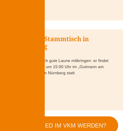
11. Juni 2026
Rentner-Stammtisch in
Nürnberg
Zum Stammtisch gute Laune mitbringen: er findet
am 06.08.2026 um 15:00 Uhr im „Gutmann am
Dutzendteich“ in Nürnberg statt.
WEITERLESEN »
29. Mai 2026
MITGLIED IM VKM WERDEN?