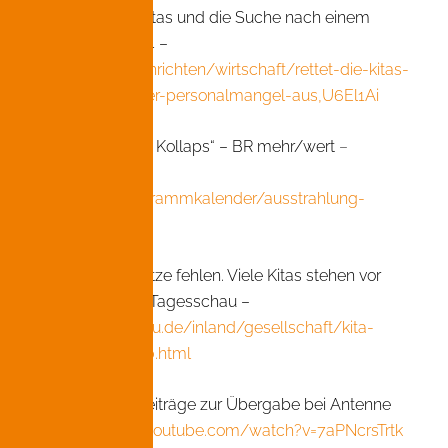
– „Die Not der Kitas und die Suche nach einem
Ausweg“ – BR24 –
www.br.de/nachrichten/wirtschaft/rettet-die-kitas-
so-wirkt-sich-der-personalmangel-aus,U6El1Ai
– „Kitas vor dem Kollaps“ – BR mehr/wert
–
www.br.de/br-
fernsehen/programmkalender/ausstrahlung-
3453190.html
– „Tausende Plätze fehlen. Viele Kitas stehen vor
dem Kollaps“ – Tagesschau –
www.tagesschau.de/inland/gesellschaft/kita-
personalnot-100.html
– Nachrichtenbeiträge zur Übergabe bei Antenne
Bayern –
www.youtube.com/watch?v=7aPNcrsTrtk