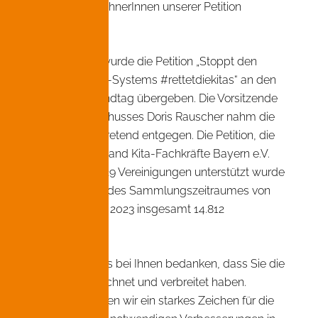
„Liebe UnterzeichnerInnen unserer Petition
#rettetdiekitas,
am 29.02.2024 wurde die Petition „Stoppt den
Kollaps des Kita-Systems #rettetdiekitas“ an den
bayerischen Landtag übergeben. Die Vorsitzende
des Sozialausschusses Doris Rauscher nahm die
Petition stellvertretend entgegen. Die Petition, die
von uns als Verband Kita-Fachkräfte Bayern e.V.
initiiert und von 29 Vereinigungen unterstützt wurde
erhielt während des Sammlungszeitraumes von
Juni bis Oktober 2023 insgesamt 14.812
Unterschriften.
Wir möchten uns bei Ihnen bedanken, dass Sie die
Petition unterzeichnet und verbreitet haben.
Zusammen haben wir ein starkes Zeichen für die