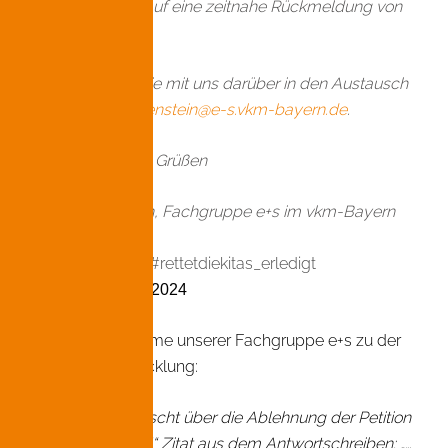
Wir freuen uns auf eine zeitnahe Rückmeldung von
Ihrer Seite.
Gerne können Sie mit uns darüber in den Austausch
gehen
nina.hauenstein@e-s.vkm-bayern.de
.
Mit freundlichen Grüßen
Nina Hauenstein, Fachgruppe e+s im vkm-Bayern
Update 24. Juni 2024
Die Stellungnahme unserer Fachgruppe e+s zu der
neuesten Entwicklung:
„Wir sind enttäuscht über die Ablehnung der Petition
„Rettet die Kitas!“ Zitat aus dem Antwortschreiben: „…