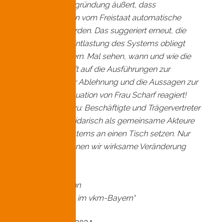
Scharf in der Begründung äußert, dass
Tarifsteigerungen vom Freistaat automatische
mitgetragen werden. Das suggeriert erneut, die
Steuerung der Entlastung des Systems obliegt
einzig den Trägern. Mal sehen, wann und wie die
Trägerlandschaft auf die Ausführungen zur
Begründung der Ablehnung und die Aussagen zur
Finanzierungssituation von Frau Scharf reagiert!
Unsere Idee dazu: Beschäftigte und Trägervertreter
müssen sich solidarisch als gemeinsame Akteure
und Teil des Systems an einen Tisch setzen. Nur
gemeinsam können wir wirksame Veränderung
bewirken.
Monika Hoffmann
Fachgruppe e+s im vkm-Bayern“