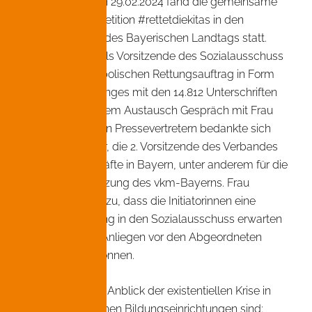
Donnerstag, den 29.02.2024 fand die gemeinsame
Übergabe der Petition #rettetdiekitas in den
Räumlichkeiten des Bayerischen Landtags statt.
Frau Rauscher als Vorsitzende des Sozialausschuss
nahm den symbolischen Rettungsauftrag in Form
eines Rettungsringes mit den 14.812 Unterschriften
entgegen. In einem Austausch Gespräch mit Frau
Rauscher vor den Pressevertretern bedankte sich
Frau Lisa Pfeiffer, die 2. Vorsitzende des Verbandes
der KiTa-Fachkräfte in Bayern, unter anderem für die
starke Unterstützung des vkm-Bayerns. Frau
Rauscher sagte zu, dass die Initiatorinnen eine
weitere Einladung in den Sozialausschuss erwarten
können, um ihr Anliegen vor den Abgeordneten
vorbringen zu können.
Forderungen im Anblick der existentiellen Krise in
den vorschulischen Bildungseinrichtungen sind: