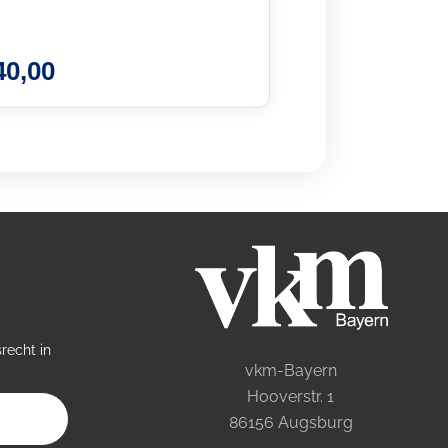
40,00
recht in
vkm-Bayern
Hooverstr. 1
86156 Augsburg