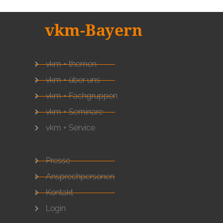
vkm-Bayern
vkm + themen
vkm + über uns
vkm + Fachgruppen
vkm + Seminare
vkm + Service
Presse
Ansprechpersonen
Kontakt
Login